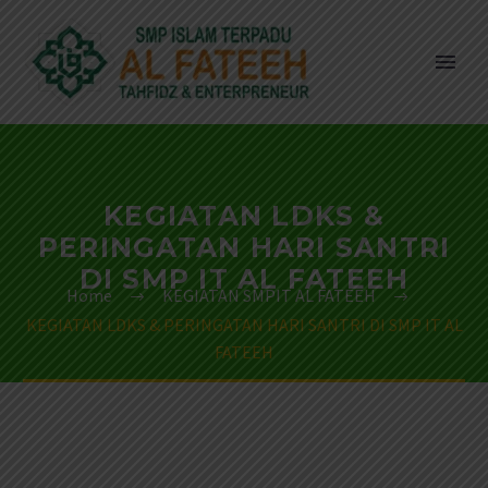
KEGIATAN LDKS &
PERINGATAN HARI SANTRI
DI SMP IT AL FATEEH
Home
KEGIATAN SMPIT AL FATEEH
KEGIATAN LDKS & PERINGATAN HARI SANTRI DI SMP IT AL
FATEEH