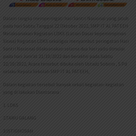
Dalam rangka memperingati hari Santri Nasional yang jatuh
pada hari Sabtu Tanggal 22 Oktober 2022, SMP IT AL FATEEH
Melaksanakan Kegiatan LDKS (Latian Dasar kepemimpinan
Siswa) Kegiatan LDKS sekaligus menyambut peringatan Hari
Santri Nasional dilaksanakan selama dua hari yaitu dimulai
pada hari Jum’at 21/10/2022 dan berakhir pada Sabtu
22/10/2022, Acara tersebut dibuka oleh Ustadz Sobirin , S.Pd
selaku Kepala Sekolah SMP IT AL FATEEH,
Dalam kegiatan tersebut banyak sekali kegiatan-kegiatan
yang di lakukan Diantarana :
1. LDKS
2.TAMU GALANG
3.ISTIGHOSAH