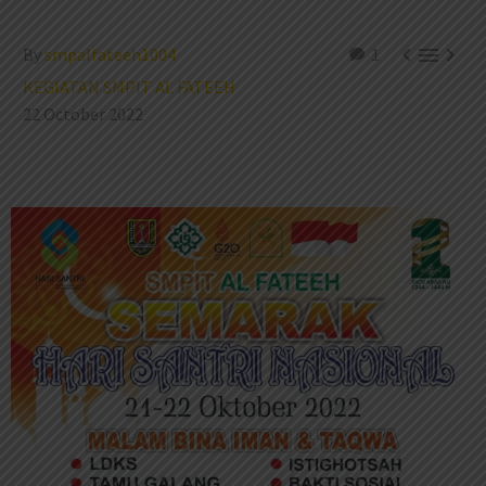



By
smpalfateeh1004
1
KEGIATAN SMPIT AL FATEEH
22 October 2022