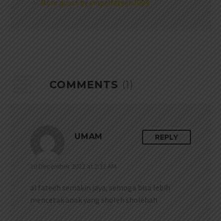
More posts by smpalfateeh1004
COMMENTS
(1)
UMAM
REPLY
20 December 2022 at 2:32 AM
al fateeh semakin jaya, semoga bisa lebih
mencetak anak yang sholeh sholehah